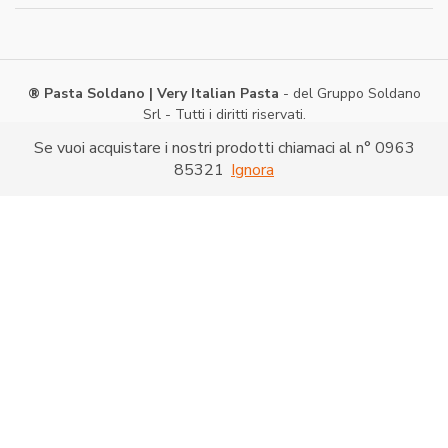
® Pasta Soldano | Very Italian Pasta
- del Gruppo Soldano
Srl - Tutti i diritti riservati.
Via Caduti di Nassiriya -
Shopping on line
- P. IVA:
Se vuoi acquistare i nostri prodotti chiamaci al n° 0963
03286520790
85321
Ignora