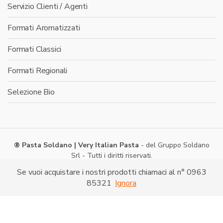
Servizio Clienti / Agenti
Formati Aromatizzati
Formati Classici
Formati Regionali
Selezione Bio
® Pasta Soldano | Very Italian Pasta
- del Gruppo Soldano
Srl - Tutti i diritti riservati.
Via Caduti di Nassiriya -
Shopping on line
- P. IVA:
Se vuoi acquistare i nostri prodotti chiamaci al n° 0963
03286520790
85321
Ignora