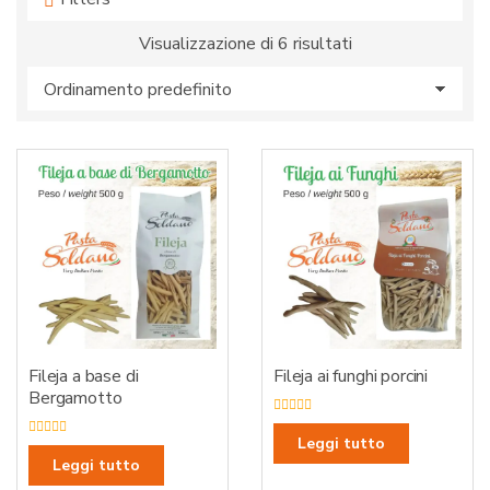
:
Visualizzazione di 6 risultati
Fileja a base di
Fileja ai funghi porcini
Bergamotto
V
a
Leggi tutto
V
l
a
Leggi tutto
u
l
t
u