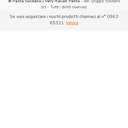
® Pasta Soldano | Very Italian Pasta
- del Gruppo Soldano
Srl - Tutti i diritti riservati.
Via Caduti di Nassiriya -
Shopping on line
- P. IVA:
Se vuoi acquistare i nostri prodotti chiamaci al n° 0963
03286520790
85321
Ignora