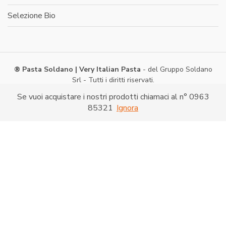
Selezione Bio
® Pasta Soldano | Very Italian Pasta
- del Gruppo Soldano
Srl - Tutti i diritti riservati.
Via Caduti di Nassiriya -
Shopping on line
- P. IVA:
Se vuoi acquistare i nostri prodotti chiamaci al n° 0963
03286520790
85321
Ignora