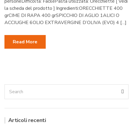
personeDifficoltà: FacilePasta utilizzata: Orecchiette [ Vedi
la scheda del prodotto ] Ingredienti:ORECCHIETTE 400
grCIME DI RAPA 400 grSPICCHIO DI AGLIO 1ALICI O
ACCIUGHE 6OLIO EXTRAVERGINE D’OLIVA (EVO) 4 […]
Read More
Search
Sea
for:
Articoli recenti