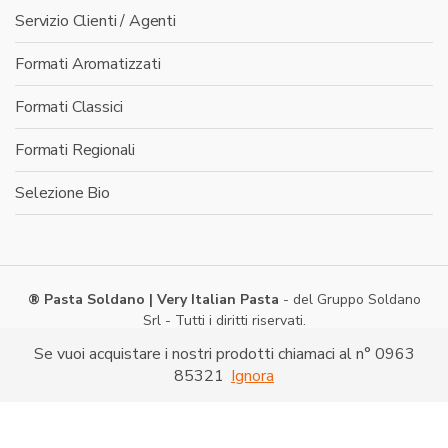
Servizio Clienti / Agenti
Formati Aromatizzati
Formati Classici
Formati Regionali
Selezione Bio
® Pasta Soldano | Very Italian Pasta
- del Gruppo Soldano
Srl - Tutti i diritti riservati.
Via Caduti di Nassiriya -
Shopping on line
- P. IVA:
Se vuoi acquistare i nostri prodotti chiamaci al n° 0963
03286520790
85321
Ignora