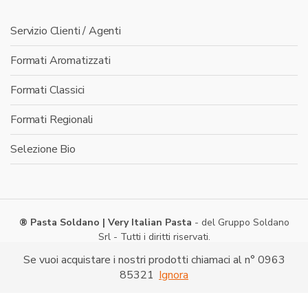
Servizio Clienti / Agenti
Formati Aromatizzati
Formati Classici
Formati Regionali
Selezione Bio
® Pasta Soldano | Very Italian Pasta
- del Gruppo Soldano
Srl - Tutti i diritti riservati.
Via Caduti di Nassiriya -
Shopping on line
- P. IVA:
Se vuoi acquistare i nostri prodotti chiamaci al n° 0963
03286520790
85321
Ignora