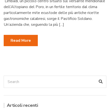
Limbadi, un piccolo centro situato sul versante meridionale
dell’Altopiano del Poro, in un fertile territorio dal clima
particolarmente mite ecustode delle più antiche ricette
gastronomiche calabresi, sorge il Pastificio Soldano.
Un’azienda che, seguendo la più […]
Read More
Search
Sea
for:
Articoli recenti