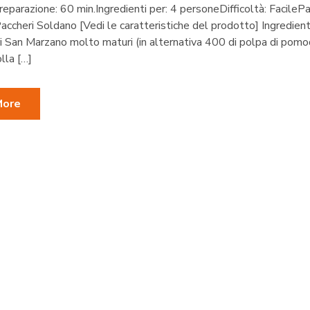
eparazione: 60 min.Ingredienti per: 4 personeDifficoltà: FacileP
 Paccheri Soldano [Vedi le caratteristiche del prodotto] Ingredien
 San Marzano molto maturi (in alternativa 400 di polpa di pomo
lla […]
More