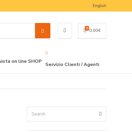
English
0
0,00
€
S
e
a
r
c
ista on line SHOP
Servizio Clienti / Agenti
h
Search
Search
for: