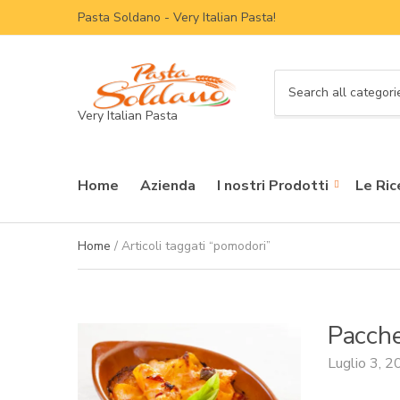
Pasta Soldano - Very Italian Pasta!
C
Very Italian Pasta
a
t
e
g
Home
Azienda
I nostri Prodotti
Le Ric
o
r
y
Home
/ Articoli taggati “pomodori”
n
a
m
e
Pacche
Luglio 3, 