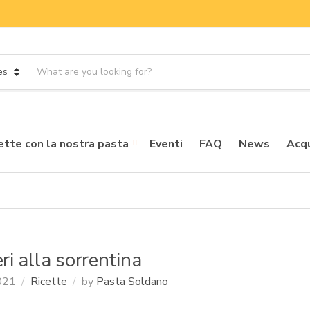
S
e
a
r
c
h
ette con la nostra pasta
Eventi
FAQ
News
Acqu
p
r
o
d
u
c
t
ri alla sorrentina
s
:
2021
Ricette
by
Pasta Soldano