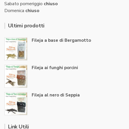
Sabato pomeriggio
chiuso
Domenica
chiuso
Ultimi prodotti
Fileja a base di Bergamotto
Fileja ai funghi porcini
Fileja al nero di Seppia
Link Utili