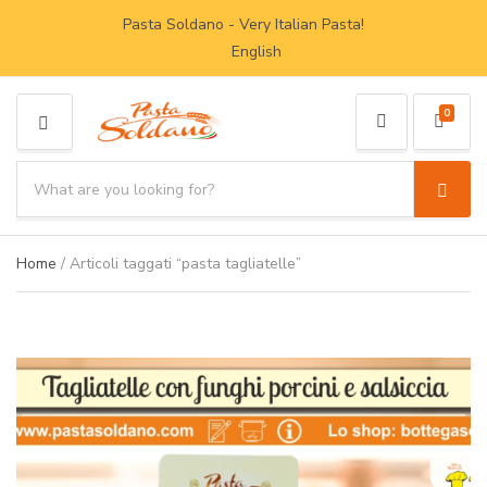
Pasta Soldano - Very Italian Pasta!
English
0
M
E
S
N
e
C
S
U
a
a
e
r
t
a
Home
/ Articoli taggati “pasta tagliatelle”
c
e
r
h
g
c
p
o
h
r
r
o
y
d
n
u
a
c
m
t
e
s