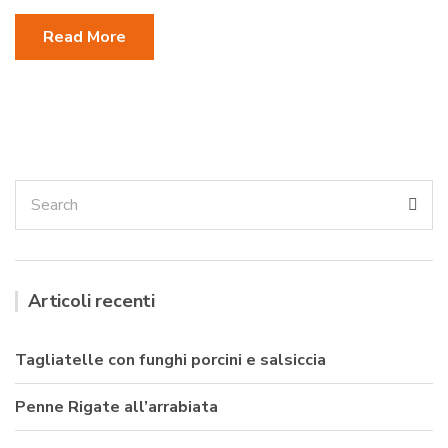
Read More
Search
Sea
for:
Articoli recenti
Tagliatelle con funghi porcini e salsiccia
Penne Rigate all’arrabiata