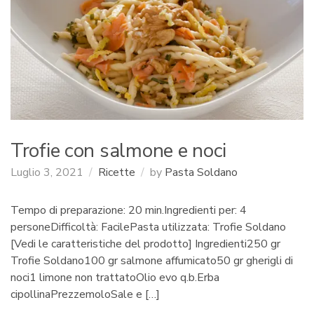
:
Trofie con salmone e noci
Luglio 3, 2021
Ricette
by
Pasta Soldano
Tempo di preparazione: 20 min.Ingredienti per: 4
personeDifficoltà: FacilePasta utilizzata: Trofie Soldano
[Vedi le caratteristiche del prodotto] Ingredienti250 gr
Trofie Soldano100 gr salmone affumicato50 gr gherigli di
noci1 limone non trattatoOlio evo q.b.Erba
cipollinaPrezzemoloSale e […]