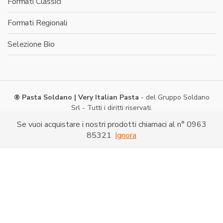
Formati Classici
Formati Regionali
Selezione Bio
® Pasta Soldano | Very Italian Pasta
- del Gruppo Soldano
Srl - Tutti i diritti riservati.
Via Caduti di Nassiriya -
Shopping on line
- P. IVA:
Se vuoi acquistare i nostri prodotti chiamaci al n° 0963
03286520790
85321
Ignora