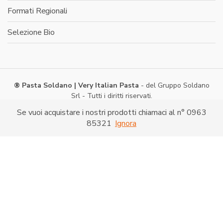
Formati Regionali
Selezione Bio
® Pasta Soldano | Very Italian Pasta
- del Gruppo Soldano
Srl - Tutti i diritti riservati.
Via Caduti di Nassiriya -
Shopping on line
- P. IVA:
Se vuoi acquistare i nostri prodotti chiamaci al n° 0963
03286520790
85321
Ignora