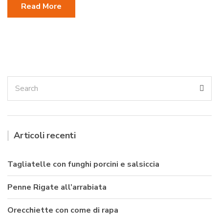
Read More
Search
Sea
for:
Articoli recenti
Tagliatelle con funghi porcini e salsiccia
Penne Rigate all’arrabiata
Orecchiette con come di rapa