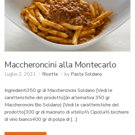
:
Maccheroncini alla Montecarlo
Luglio 2, 2021
Ricette
by
Pasta Soldano
Ingredienti350 gr di Maccheroncini Soldano [Vedi le
caratteristiche del prodotto](in alternativa 350 gr
Maccheroncini Bio Soldano) [Vedi le caratteristiche del
prodotto]300 gr di macinato di vitello½ Cipolla½ bicchiere
di vino bianco400 gr di polpa di […]