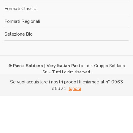
Formati Classici
Formati Regionali
Selezione Bio
® Pasta Soldano | Very Italian Pasta
- del Gruppo Soldano
Srl - Tutti i diritti riservati.
Via Caduti di Nassiriya -
Shopping on line
- P. IVA:
Se vuoi acquistare i nostri prodotti chiamaci al n° 0963
03286520790
85321
Ignora