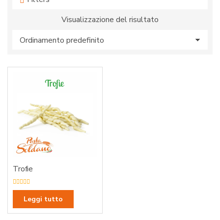
:
Visualizzazione del risultato
Trofie
V
a
Leggi tutto
l
u
t