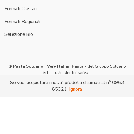
Formati Classici
Formati Regionali
Selezione Bio
® Pasta Soldano | Very Italian Pasta
- del Gruppo Soldano
Srl - Tutti i diritti riservati.
Via Caduti di Nassiriya -
Shopping on line
- P. IVA:
Se vuoi acquistare i nostri prodotti chiamaci al n° 0963
03286520790
85321
Ignora