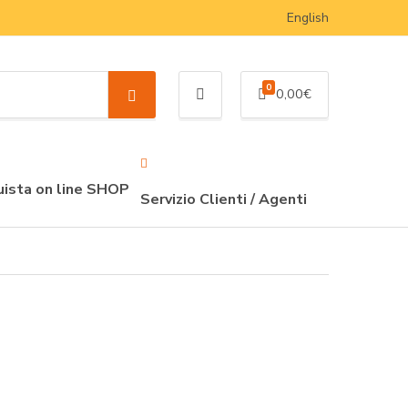
English
0
0,00
€
S
e
a
r
c
ista on line SHOP
Servizio Clienti / Agenti
h