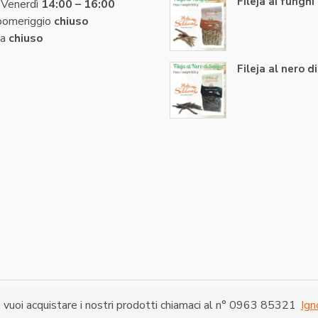
Fileja ai funghi
 Venerdì
14:00 – 16:00
pomeriggio
chiuso
a
chiuso
Fileja al nero d
no Srl - Tutti i diritti riservati.
Via Cadut
 vuoi acquistare i nostri prodotti chiamaci al n° 0963 85321
Ign