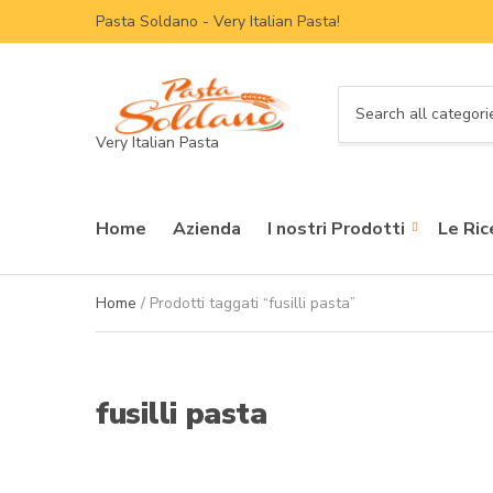
Pasta Soldano - Very Italian Pasta!
C
Very Italian Pasta
a
t
e
g
Home
Azienda
I nostri Prodotti
Le Ric
o
r
y
Home
/ Prodotti taggati “fusilli pasta”
n
a
m
e
fusilli pasta