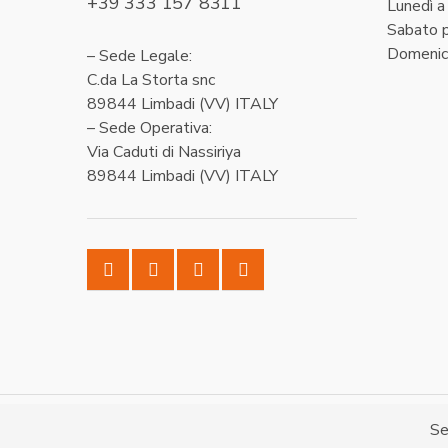
+39 333 157 8311
Lunedì a
Sabato 
Domenic
– Sede Legale:
C.da La Storta snc
89844 Limbadi (VV) ITALY
– Sede Operativa:
Via Caduti di Nassiriya
89844 Limbadi (VV) ITALY
® Pasta Soldano | Very Italian Pasta
- del Gruppo Solda
Se