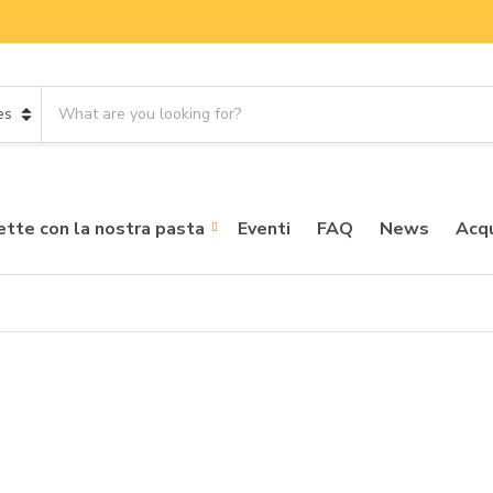
S
e
a
r
c
h
ette con la nostra pasta
Eventi
FAQ
News
Acqu
p
r
o
d
u
c
t
s
: