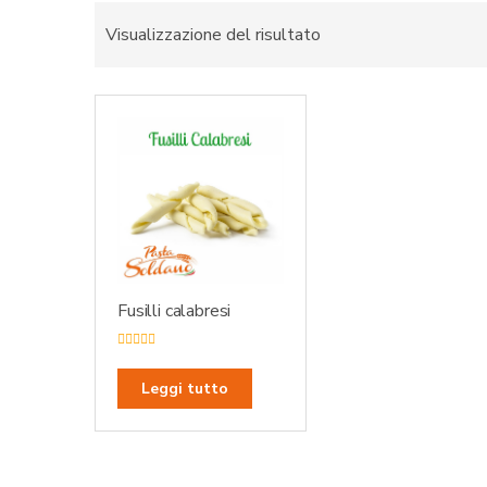
Visualizzazione del risultato
Fusilli calabresi
V
a
l
Leggi tutto
u
t
a
t
o
0
s