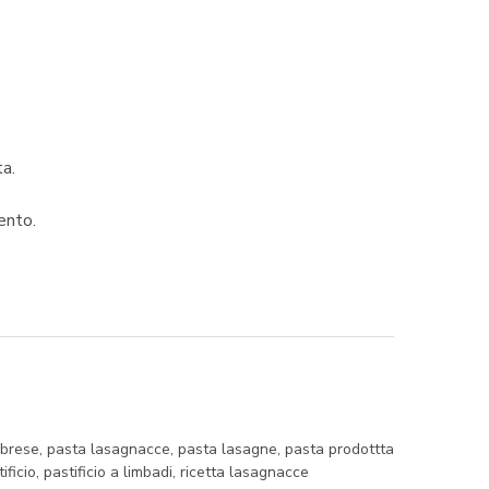
ta.
ento.
abrese
,
pasta lasagnacce
,
pasta lasagne
,
pasta prodottta
ificio
,
pastificio a limbadi
,
ricetta lasagnacce