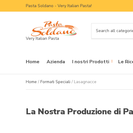
Pasta Soldano - Very Italian Pasta!
C
Very Italian Pasta
a
t
e
g
Home
Azienda
I nostri Prodotti
Le Ric
o
r
y
Home
/
Formati Speciali
/ Lasagnacce
n
a
m
e
La Nostra Produzione di Pa