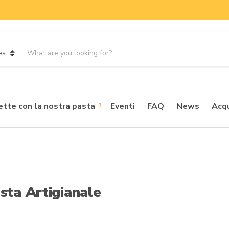
S
e
a
r
c
h
ette con la nostra pasta
Eventi
FAQ
News
Acqu
p
r
o
d
u
c
t
sta Artigianale
s
: